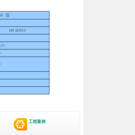
标
值
M8 或M10
125
0
0
工程案例