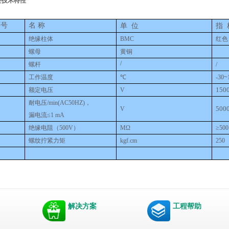
要技术特性
序号
名 称
单
位
指
绝缘柱体
BMC
红色
螺母
黄铜
/
螺杆
/
工作温度
℃
-30
~
150
额定电压
V
耐电压
/min(AC50HZ)
，
500
V
漏电流≤
1 mA
绝缘电阻（
500V
）
M
Ω
≥
500
螺纹拧紧力矩
kgf.cm
250
解决方案
工程帮助